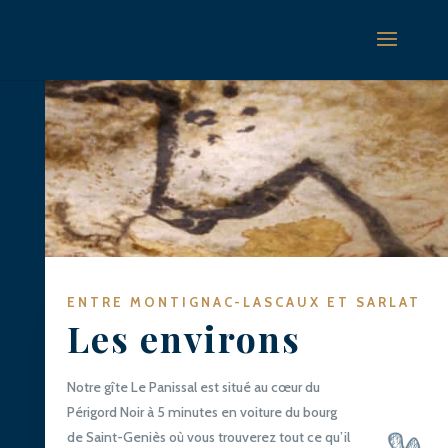
ENTRE MONTIGNAC-LASCAUX ET SARLAT
Les environs
Notre gîte Le Panissal est situé au cœur du
Périgord Noir à 5 minutes en voiture du bourg
de Saint-Geniès où vous trouverez tout ce qu’il